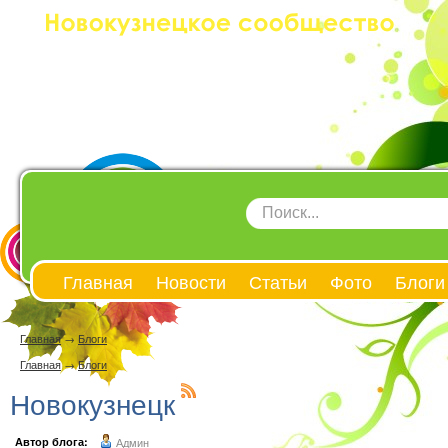
Главная
Новости
Статьи
Фото
Блоги
Главная
→
Блоги
Главная
→
Блоги
Новокузнецк
Автор блога:
Админ