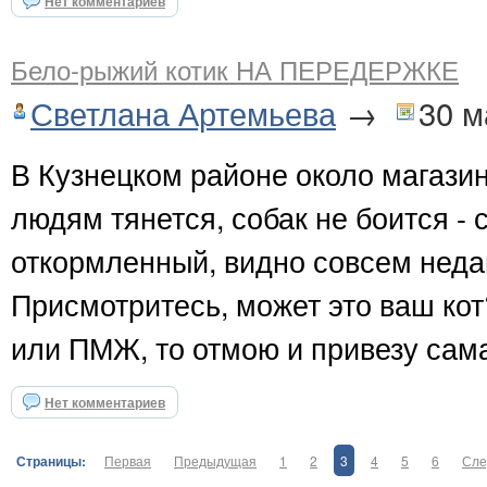
Нет комментариев
Бело-рыжий котик НА ПЕРЕДЕРЖКЕ
Светлана Артемьева
→
30 м
В Кузнецком районе около магазин
людям тянется, собак не боится - 
откормленный, видно совсем неда
Присмотритесь, может это ваш кот
или ПМЖ, то отмою и привезу сам
Нет комментариев
Страницы:
Первая
Предыдущая
1
2
3
4
5
6
Сле