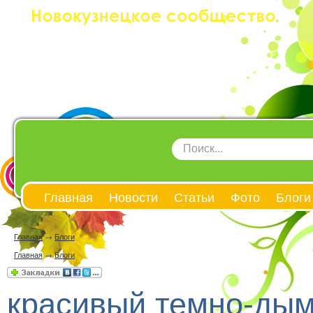
Главная
Новости
Статьи
Фото
Блоги
Главная
→
Блоги
Главная
→
Блоги
красивый темно-дым