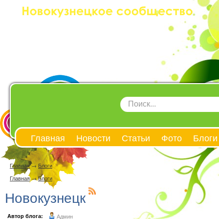
Главная
Новости
Статьи
Фото
Блоги
Главная
→
Блоги
Главная
→
Блоги
Новокузнецк
Автор блога:
Админ