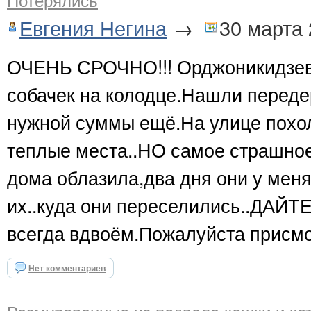
Евгения Негина
→
30 марта
ОЧЕНЬ СРОЧНО!!! Орджоникидзев
собачек на колодце.Нашли переде
нужной суммы ещё.На улице похо
теплые места..НО самое страшное 
дома облазила,два дня они у меня
их..куда они переселились..ДА
всегда вдвоём.Пожалуйста присмот
Нет комментариев