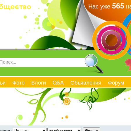
565
Нас уже
на
ьи
Фото
Блоги
Q&A
Объявления
Форум
ровать: