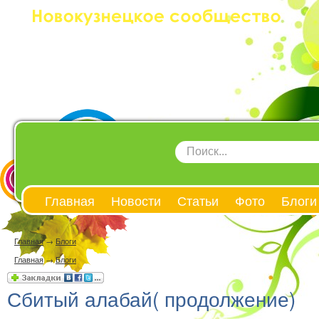
Главная
Новости
Статьи
Фото
Блоги
Главная
→
Блоги
Главная
→
Блоги
Сбитый алабай( продолжение)