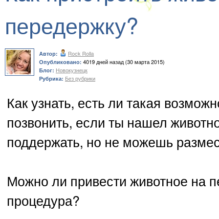
передержку?
Rock Rolla
Автор:
4019 дней назад (30 марта 2015)
Опубликовано:
Новокузнецк
Блог:
Без рубрики
Рубрика:
Как узнать, есть ли такая возмо
позвонить, если ты нашел животн
поддержать, но не можешь размес
Можно ли привести животное на п
процедура?