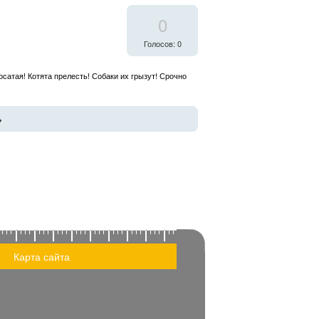
0
Голосов: 0
сатая! Котята прелесть! Собаки их грызут! Срочно
→
Карта сайта