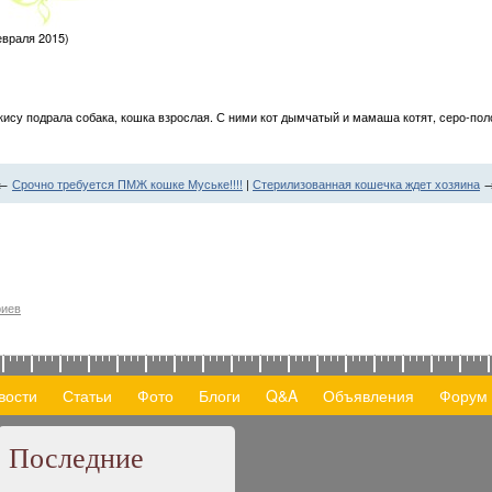
евраля 2015)
кису подрала собака, кошка взрослая. С ними кот дымчатый и мамаша котят, серо-поло
←
Срочно требуется ПМЖ кошке Муське!!!!
|
Стерилизованная кошечка ждет хозяина
риев
вости
Статьи
Фото
Блоги
Q&A
Объявления
Форум
Последние