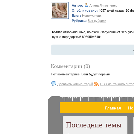
Алина Литовченко
Автор:
4057 дней назад (20 ф
Опубликовано:
Новокузнецк
Блог:
Без рубрики
Рубрика:
Котята откормленные, но очень запуганные! Черную 
нужна передержка! 89505946491
Комментарии (0)
Нет комментариев. Ваш будет первым!
Добавить комментарий
RSS-лента коммента
Главная
Но
Последние темы