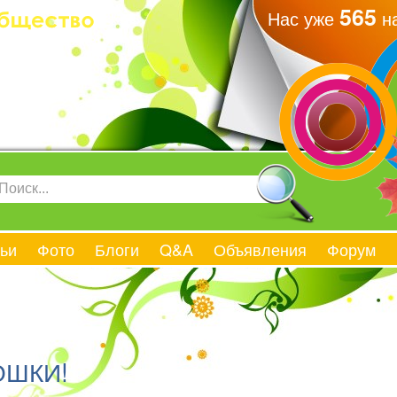
565
Нас уже
на
ьи
Фото
Блоги
Q&A
Объявления
Форум
ОШКИ!